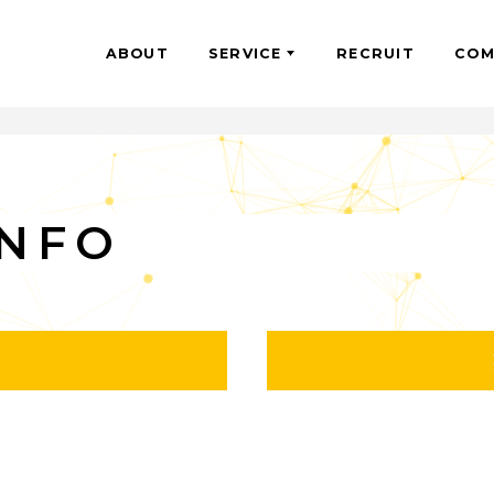
ABOUT
SERVICE
RECRU
 INFO
員