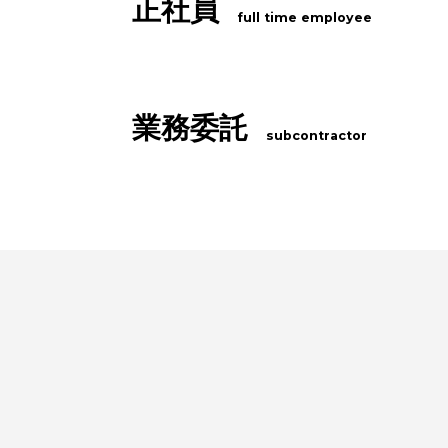
正社員
full time employee
業務委託
subcontractor