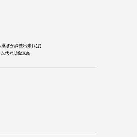
由(成果と引き継ぎが調整出来れば)
会者はスポーツジム代補助金支給
すか？