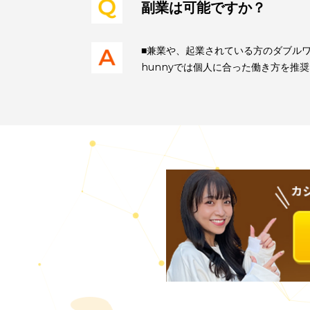
■“1on1” 評価制度を採用
四半期毎に、代表と各自面談に
副業は可能ですか？
■兼業や、起業されている方の
hunnyでは個人に合った働