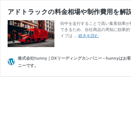
アドトラックの料金相場や制作費用を解
街中を走行することで高い集客効果が
できるため、自社商品の周知に効果的
ア
イプは …
続きを読む
ド
ト
ラ
株式会社hunny｜DXリーディングカンパニー – hunn
ッ
ニーです。
ク
の
料
金
相
場
や
制
作
費
用