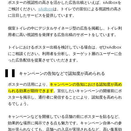
す。イベントの前から情報を発信し、
開催期間中も引き続き集
果が見込めます
。
ポスターは、掲載期間中継続して広告宣伝効果を発揮できるツ
です。
視認性が高く、多くの人に宣伝可能
ポスターは視認性が高く、多くの人に宣伝を行うことが可能
で
自然と目が行く場所にポスターを掲示することにより、多くの
認識してもらえ、宣伝効果を高められるでしょう。
ポスターの視認性の高さを活かした広告出稿といえば、xAdbox
ご検討ください。
xAdbox
は、トイレでの宣伝による視認性の高
に注目したサービスを提供しています。
個室トイレの中にデジタルサイネージ型の広告を掲載し、トイ
用者に高い視認性を発揮する広告出稿のサポートをしています