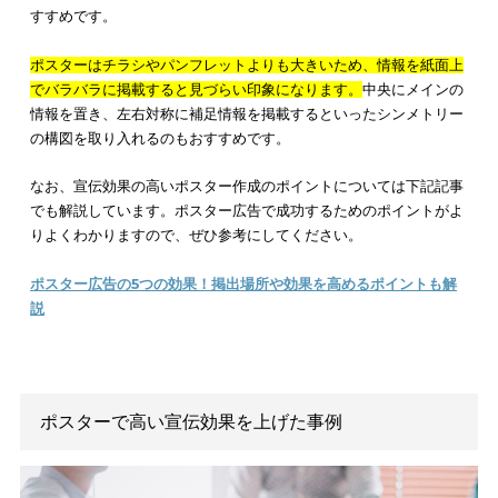
基本的には伝えたい内容を事細かに文章で羅列するよりは、要
絞って大きな文字で端的に盛り込んだ方が、見る人の目に留ま
すいポスターになります。細かい文章は多くの情報を伝えられ
が、見る人に読んでもらえない可能性があります。
また、ポスターの配置を検討する際は、
ジャンプ率を意識する
も大切です
。ジャンプ率とは、タイトルや見出しと、本文に採
る文字の大きさの比率のことを指します。
ジャンプ率を大きくすると、躍動的で若々しい印象が生まれ、
小さくすると落ち着いた大人の印象が出るのが一般的です。
ポスターの制作の際は、盛り込む情報を整理して見やすく配置
とともに、文字の大きさにも十分配慮しましょう。
デザインはターゲットが好みそうなものにする
ポスターのデザインは、
ターゲット層の人が好みそうなものに