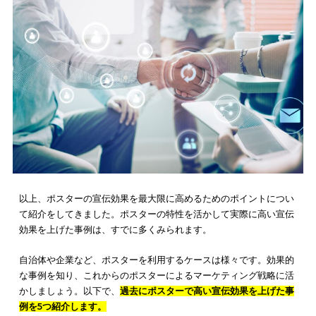
と良い
でしょう。ポスター制作の際は、必ず
ターゲットを意識
取り組む必要があります
。
例えば若者向けの情報を発信するポスターの場合は、スタイリ
ュで躍動感があり、ポップな若々しい印象のデザインが良いで
う。カラーも、赤や黄色など派手で目立つ方が印象的になりま
一方、中高年向けのイベントを宣伝するポスターの場合は、落
いた印象のデザインを心がけると良いでしょう。用いるカラー
緑や青など派手さを抑えた大人らしい雰囲気のものを用いるの
すすめです。
ポスターはチラシやパンフレットよりも大きいため、情報を紙
でバラバラに掲載すると見づらい印象になります。
中央にメイ
情報を置き、左右対称に補足情報を掲載するといったシンメト
の構図を取り入れるのもおすすめです。
なお、宣伝効果の高いポスター作成のポイントについては下記