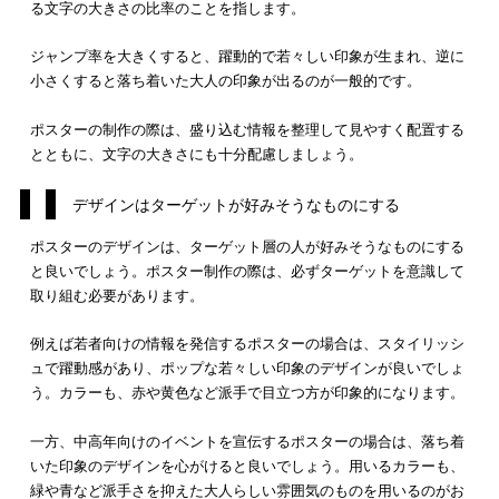
ポスターを掲示する場所によって、微調整をするのも重要です
えば駅周辺やショッピングモールなど、人が多く集まる場所に
ては多少遠くからでも見えるように、目線よりもやや高めの位
掲示するのが良いでしょう。
室内や狭い場所など、人がそれほど集まらない場所では、人の
の高さちょうどにする方がおすすめです。
また、道路沿いや通路など多くの人が往来する場所では場合は
線よりも少し低めの方が注目されやすい傾向にあります。
ポスターを貼る場所の特性を考慮して、最も注目を集められる
ろう位置を考え、掲示する場所を微調整しましょう。
盛り込む情報を分かりやすく整理・配置する
ポスターに盛り込む情報を、分かりやすく整理し配置する
と良
しょう。ポスターを見たターゲット層の関心を集められるよう
内容構成やデザインにこだわると効果的です。