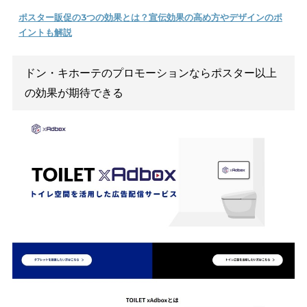
引用：
メディアレーダー
ＪＲ西日本コミュニケーションズ「サステナブルな未
～さあっ動きだそう。」
JR西日本コミュニケーションズが制作した「サステナブルな未
～さあっ動きだそう。」
をテーマにしたポスターも、話題にな
した。日本で大きな問題となっている食品ロスの事実をコミカ
アピールする内容です。
「激ヤバ！廃棄量 食品大処分祭」というキャッチーなコピー
インに掲載され、見た人の印象に残ります。スーパーの特売チ
のような印象で、食品ロスの実態を端的に表現したポスターと
ました。
第60回JAA広告賞の「消費者が選んだ広告コンクール」におけ
レビ広告部門で受賞した作品です。
社会問題をアピールする際
スターが活用された
、有名な事例といえるでしょう。