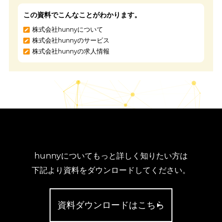
今回は、ポスターを活用した広告宣伝効果について紹介をして
した。ポスターは視認性が高く、長期間に渡り宣伝効果を発揮
優れた媒体として昔から利用されています。
しかし、ポスターを利用する際は、
ターゲットを意識した設置
や盛り込む情報の整理及び配置
など、注意すべきポイントがい
かあります。
費用対効果を最大限に高めるため、ポスター広告を作成する場
は、費用対効果も意識したうえで上手に活用しましょう。
もし、ポスター以上に高い広告効果を発揮する媒体を検討して
場合は、デジタルサイネージの導入も同時も視野に入れてみて
かがでしょうか。
弊社が提供しているxAdboxでは、
トイレにおけるサイネージ広
の導入など、最適な広告出稿のお手伝いをさせていただいてい
す。