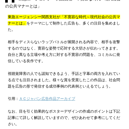
を用いて飲食店のアピールをする成功事例
といえるでしょう。
引用：
ADC
神戸女学院大学「女は大学に行くな、」
電車内広告で掲載された、
神戸女学院大学の「女は大学に行く
な、」
というキャッチコピーも話題となりました。一見すると
が起こりそうなキャッチコピーですが、良く文章を読むと趣旨
っかり伝わります。
「女は大学に行くな、という時代があった」と続き、近年の女
選択肢の広がりをアピールする内容となっています。誰もが学
幸福を感じさせる、魅力的な内容です。
文字だけで構成されたポスターですが、非常に印象的な紙面に
ました。賛否両論が巻き起こったともいわれますが、
ポスター
た多くの人に強い印象を与えた事例
として注目されます。