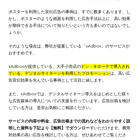
引用：
ＡＣジャパン広告作品アーカイブ
東急エージェンシー 関西支社「不寛容な時代～現代
の公共マナーとは」
東急エージェンシー関西支社が「不寛容な時代～現代社会の公
ナーとは」
をテーマにして制作した広告も、多くの注目を集め
た。
相手をディスらないラップバトルが展開される内容で、相手を
するのではなく、寛容な姿勢で応対する大切さが伝わってきま
自分と異なる立場や考え方に対する不寛容の問題を、コミカル
信している良作です。
視聴覚障害の人でも認知できるよう、
手話と字幕の両方を入れ
る
点でも注目されました。様々な賞を受賞したこの作品は、社
題を広告の形で発信する成功事例の代表例といえるでしょう。