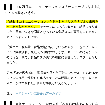
地元の人が見ても驚くような、
山頂の写真を採用した点も印象
で、話題性が高かった
といわれています。ポスターを利用した
活性化を目指した点で考えると、成功事例といえるでしょう。
引用：
みんなの観応ポスターコンクール全国版
サントリー「人生には、飲食店がいる。」
サントリーの「人生には、飲食店がいる。」
というポスターも
となりました。東京アートディレクターズクラブ（ADC）2022
に実施した、日本のアートディレクション ADC賞において受賞
たものです。
感染症の蔓延により、飲食店経営が厳しい中で発表されたポス
です。仲間同士が居酒屋などの飲食店に集まり、食事とお酒を
む機会の重要性を再確認した作品になっています。
ポスターには、女優の吉高由里子さんを起用し、居酒屋でお酒
みながら語り合う楽しそうな雰囲気が演出されています。
ポス