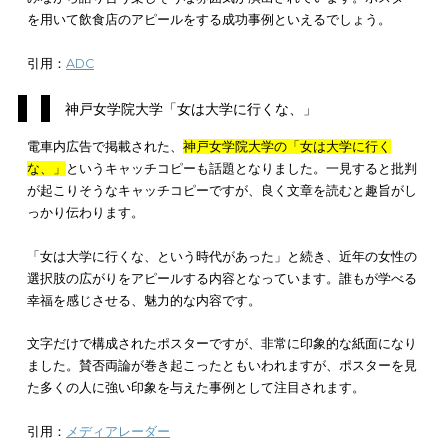
ＪＲ西日本コミュニケーションズ「サステナブルな未来を ～さ
動きだそう。」
東急エージェンシー 関西支社「不寛容な時代～現代社会の公共
ーとは」
長野県原村商工観光課「はるばる はればれ はらむ
ら」
2022年に実施された「みんなの観光ポスターコンクール」にお
て、最優秀賞を受賞したのが
長野県原村商工観光課の「はるばる
ればれ はらむら」
でした。
原村にある山の頂上を背景に、キャッチコピーが大きく掲載さ
いるポスターで、見た人の印象に残りやすい魅力的な紙面に仕
りました。
原村の自然豊かな雰囲気が良く表現されており、ポスターを見
が訪れたくなるような紙面になっています。