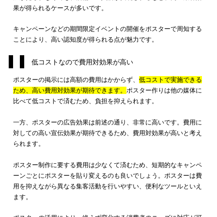
トイレにおけるポスター出稿を検討している場合は、ぜひxAdbo
にご相談ください
。利用者を分析し、ターゲット層のユーザー
った広告配信を提案させていただきます。
キャンペーンの告知などで認知度が高められる
ポスターの活用により、
キャンペーンの告知における認知度が
られる効果が期待できます
。宣伝したいキャンペーンの開催前
スターを掲示し、通行者に発信することにより、認知度を高め
るでしょう。
キャンペーンなどを開催している店舗の前にポスターを貼るな
効果的な場所に掲示できる点も魅力です。キャンペーン自体へ
加が見られなくても、店舗への入店が実現されるなど、
高い集
果が得られるケースが多い
です。
キャンペーンなどの期間限定イベントの開催をポスターで周知
ことにより、高い認知度が得られる点が魅力です。