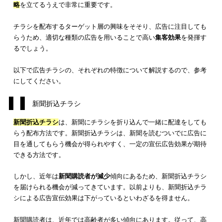
チラシ広告には、主に以下の5種類があります。
新聞折込チラシ
ポスティングチラシ
フリーペーパー折込チラシ
同封同梱チラシ
デジタルチラシ
それぞれの特徴を理解することは、チラシによる
マーケティン
略
を立てるうえで非常に重要です。
チラシを配布するターゲット層の興味をそそり、広告に注目し
らうため、適切な種類の広告を用いることで高い
集客効果
を発
るでしょう。