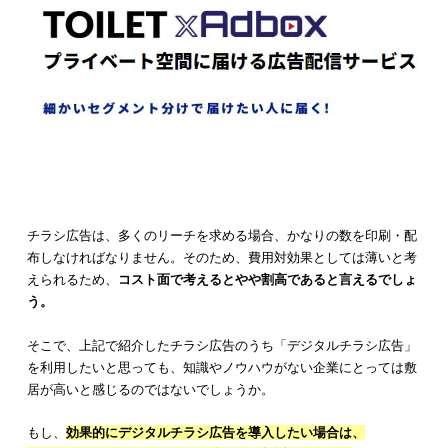
印刷コストを抑える
紙面を印刷する必要のある広告チラシを利用する場合は、
印刷
トを抑える工夫
をしましょう。チラシ印刷は、カラーよりもモ
ロの方が大幅に費用を抑えられます。
また、用紙のサイズや厚さなどの要素も、印刷料金に影響を及
ます。必要な紙面を検討して、可能な限りコストを抑えましょ
さらに、印刷業者への委託をする場合は、まとめて
大量の枚数
頼
した方が単価が安くなる場合も多いでしょう。納期を急がせ
とにより、単価が高くなる場合もあります。
チラシ広告の費用を削減するため、印刷コストの抑制に取り組
はおすすめです。
補助金制度の活用を検討する
補助金制度が利用できる場合
は、積極的に活用することで費用