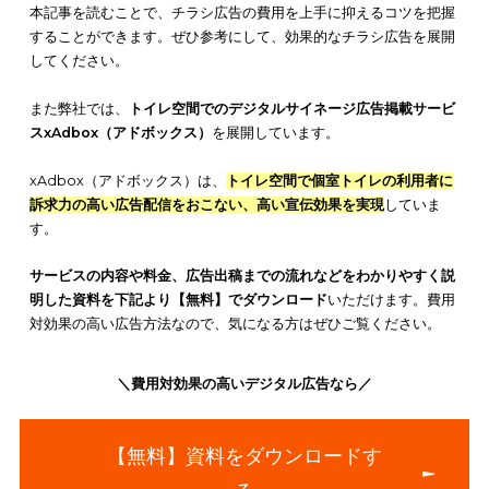
今回は、チラシ広告の種類ごとのメリットや費用相場について
します
。
また、チラシ広告を利用する際の費用を抑えるための
ントについても解説します。
本記事を読むことで、チラシ広告の費用を上手に抑えるコツを
することができます。ぜひ参考にして、効果的なチラシ広告を
してください。
また弊社では、
トイレ空間でのデジタルサイネージ広告掲載サ
スxAdbox（アドボックス）
を展開しています。
xAdbox（アドボックス）は、
トイレ空間で個室トイレの利用者
訴求力の高い広告配信をおこない、高い宣伝効果を実現
してい
す。
サービスの内容や料金、広告出稿までの流れなどをわかりやす
明した資料を下記より【無料】でダウンロード
いただけます。
対効果の高い広告方法なので、気になる方はぜひご覧ください