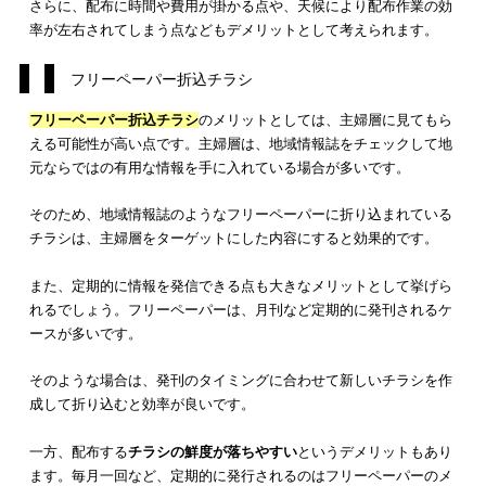
新聞折込チラシのメリットとしては、チラシを
大量に配布でき
が挙げられます。新聞を配達する会社にチラシを渡せば、新聞
と同時に幅広い世帯にチラシが届けられます。
また、大量にチラシを用意して、か所の新聞販売店舗に渡すだ
チラシ配布が完了するため、配布の手間は他に比べて簡単です
加えて、中高年から高齢者の方が新聞を購読している場合が多
め、若年層よりもシニアの世代にアプローチしたい場合におす
の方法といえるでしょう。
新聞折込チラシのデメリットとしては、
若年層へのアプローチ
しい
点です。近年は、インターネットで多くの情報を手軽に獲
きることなどが原因で、若年層が新聞を購読して読む機会はか
減っています。
これに伴い、新聞折込チラシは若年層には届かないケースが多
ってしまうでしょう。