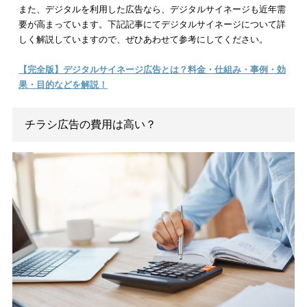
め、興味深く広告を見てもらえる可能性が高いです。続けて商
購入してもらうため、
ユーザーの志向
に見合った興味を持って
えるチラシを同梱することが重要です。
デジタルチラシ
デジタルチラシ
は、Web上でチラシを公開できるサービスのこ
を指します。インターネット環境があればいつでもチラシを閲
きるため、ユーザーにとって利便性が高いサービスといえるで
う。
公式ホームページ上にチラシのデータを公開することで、自社
やサービスの情報発信と連携したり、クーポンなど各種サービ
関連付けて情報発信したりと様々な戦略に活用できます。
近年は、多くの方がインターネットから情報を得る場合が多い
す。特に
若年層
は、まずインターネットで情報を検索してから
行動に移行する場合が増えています。若年層をターゲットにす
合、デジタルチラシはとても有効な情報発信方法といえるでし