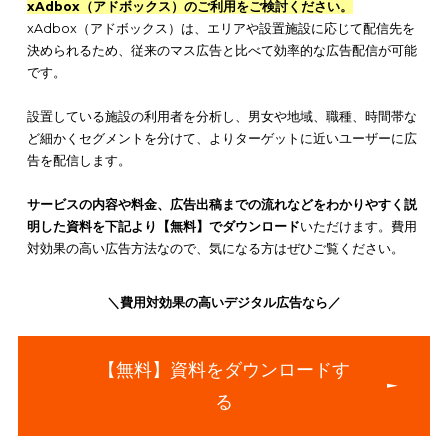
填が可能です。例えば、規模の小さな事業者は、地元の商工会
から「
小規模事業者持続化補助金
」が受けられます。
「小規模事業者持続化補助金」とは、事業者が立案した計画に
て地道な販路獲得・拡大を支援する制度です。上限50万円まで
告宣伝費に対して、3分の2の金額が補助金として給付されます
国や地方自治体など、期間限定で補助金制度が実施される場合
るため、定期的に確認すると良いでしょう。
デザインにこだわり効果を高める
チラシ広告を制作する際は、
紙面上のデザインにこだわり
、費
効果を最大に高める工夫をしましょう。同じ費用をかけたチラ
告でも、高い集客効果を得て効率を高めることが重要です。
チラシを見たターゲットが、
紙面に興味を持てるよう
に、目を
デザインを目指しましょう。何の商品を宣伝しているのか、一