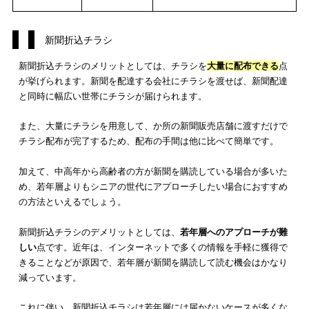
ゲットや宣伝する商品のタイプなどを考慮して、
おすすめの種
選択
しましょう。
ここでは、チラシ広告の種類別に、メリットとデメリットを以
紹介します。
種類
メリット
デメリット
新聞折込チラ
大量配布が可
若年層へアプローチしにくい
シ
能
ターゲット
層を絞れる
ポスティング
ターゲット層
ポスティング禁止の建物もあ
チラシ
が広い
人件費が掛かる
エリアを絞
天候に左右される
って配布可
能