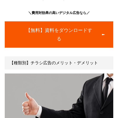
ポスティングチラシ
3～10円
フリーペーパー折込チラシ
3～4円
同封同梱チラシ
5〜25円
デジタルチラシ
自社サイト利用の場合無料
デジタルサイトは、自社サイトに掲載する場合は無料で済みま
しかし、デジタルチラシ提供サイトなど特定のサービスを利用
場合には所定の費用が発生します。
また、すべての広告チラシにおいて、他社のサービスやサポー
受ける場合は追加で費用が掛かる場合もあるでしょう。
チラシの種類ごとの費用相場を勘案し、最も適切な方法を選ぶ
判断基準にしましょう。
また、費用を抑えてデジタルサイネージ広告を利用したいとい