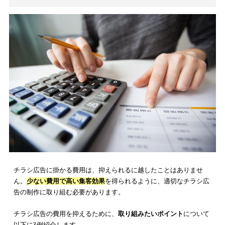
商品やサービスに対して高い興味を持ってくれる可能性は非常
いと考えられます。定期的に商品を購入してくれるお得意先に
てくれる場合もあり得るでしょう。
一方、同封同梱チラシは、新聞折込やフリーペーパー折込など
方法に比べコストが高くなってしまうデメリットがあります。1つ
つの販売商品に、関連する商品を選択して同梱する作業が伴う
め、手間とコストはどうしてもかかってしまいます。
同封同梱チラシは、効率よくターゲット層の興味を高めるメリ
がありますが、同時に手間とコストがかかってしまうデメリッ
ある点を理解しましょう。
デジタルチラシ
デジタルチラシ
のメリットとしては、紙面にする必要がないた
印刷費用を抑えられる点が挙げられます。データ上で作成した
シをWeb上で公開するため、印刷及び配布のコストはかかりま