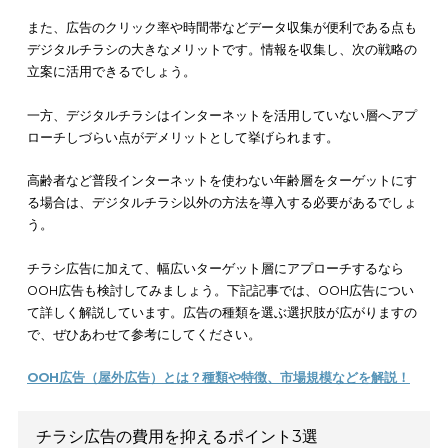
一方、配布する
チラシの鮮度が落ちやすい
というデメリットも
ます。毎月一回など、定期的に発行されるのはフリーペーパー
リットですが、ターゲット層が見るタイミングによっては配布
時間がたっている場合も多いです。
そのため、最新の情報を求める消費者には、効果的な広告内容
供できない可能性が高いでしょう。
同封同梱チラシ
同封同梱チラシ
のメリットとしては、DMなど他の広告方法より
効率が良い点が挙げられます。購入された商品と関連するチラ
同梱できるため、自社商品に興味のあるユーザーに対して無料
DMを送付するのと同じ意義を得られます。
また、チラシだけでなくサンプル品なども同梱して
ターゲット
興味を高める
ことも可能です。
すでに商品を購入してくれている消費者が相手ですので、関連