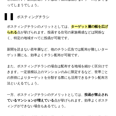
フリーペーパ
主婦層に見て
毎日発行ではないため情報の
ー折込チラシ
もらいやすい
度が落ちる
同封同梱チラ
DMよりもコス
封入費が高い
シ
トが低い
サンプルの
配布も可能
デジタルチラ
印刷費用を抑
インターネットを活用してい
シ
えられる
い層へアプローチしづらい
若年層へ効
果的
新聞折込チラシ