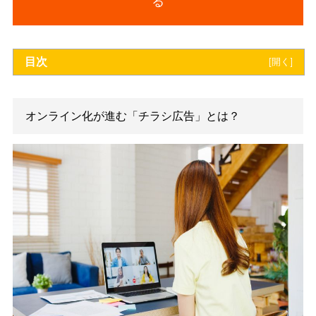
＼費用対効果の高いデジタル広告なら／
【無料】資料をダウンロードす
る
目次
[
開
オンライン化が進む「チラシ広告」とは？