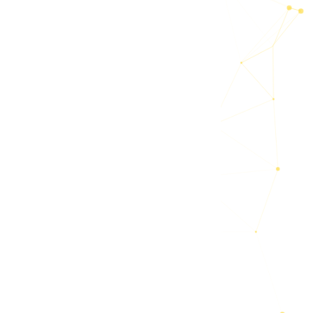
す。ディ
。
的です。