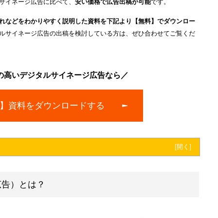
タルサイネージ広告掲載サービスxAdbox（アドボックス）
を展開
イレ空間で個室トイレの利用者に訴求力の高い広告配信をおこない、
を調整することで、
ターゲットに近いユーザーに広告配信
ができます
デジタルサイネージ広告に比べて、
安い価格で広告出稿が可能
です。
までの流れなどをわかりやすく説明した資料を下記より【無料】でダ
いデジタルサイネージ広告の出稿を検討している方は、ぜひ合わせて
対効果の高いデジタルサイネージ広告なら／
【無料】資料をダウンロードする