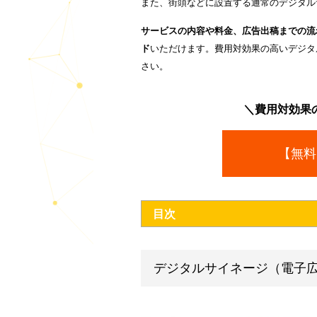
また弊社では、
トイレ空間でのデジ
す。
xAdbox（アドボックス）は、
ト
効果を実現
しています。出稿場所
また、街頭などに設置する通常の
サービスの内容や料金、広告出稿
ド
いただけます。費用対効果の高
さい。
＼費用