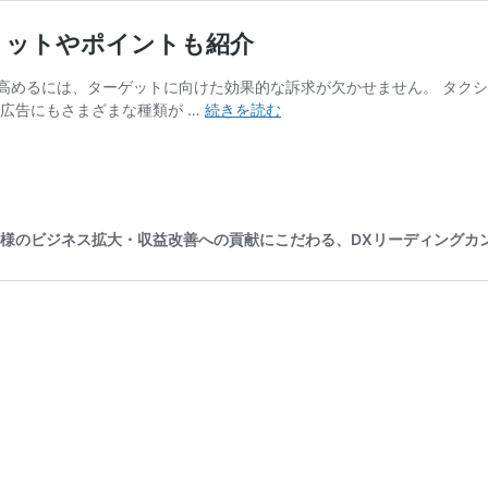
リットやポイントも紹介
高めるには、ターゲットに向けた効果的な訴求が欠かせません。 タク
タ
広告にもさまざまな種類が …
続きを読む
ク
シ
ー
の
広
yはお客様のビジネス拡大・収益改善への貢献にこだわる、DXリーディング
告
の
種
類
は？
動
画
広
告
の
メ