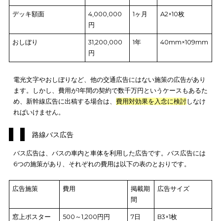
新幹線広告は、新幹線の車内に掲示する広告です。新幹線広告
5つの施策があり、それぞれの費用は以下の表のとおりです。な
お、以下の表は東海道・山陽新幹線における費用となっていま
広告施策
費用
掲載期
広告サイズ
間
新幹線ボード
25,000,000
1ヶ月
B3×13枚
円
新幹線ボード（グリー
5,000,000
1ヶ月
B3×3枚
ン車）
円
電光文字
47,820,000
1年
64文字
円