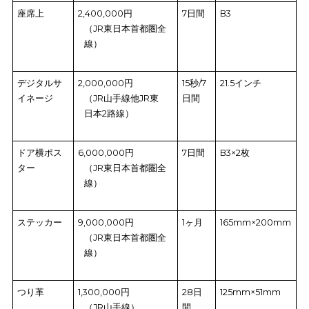
電車広告は、
多くの人に訴求効果のある宣伝手段
として、広く
されています。電車広告は主に6つの施策があり、それぞれの費
は以下の表のとおりです。
広告施策
費用（路線）
掲載期
広告サイズ
間
中吊り
1,990,000円
7日間
B3
（JR山手線）
座席上
2,400,000円
7日間
B3
（JR東日本首都圏全
線）
デジタルサ
2,000,000円
15秒/7
21.5インチ
イネージ
（JR山手線他JR東
日間
日本2路線）