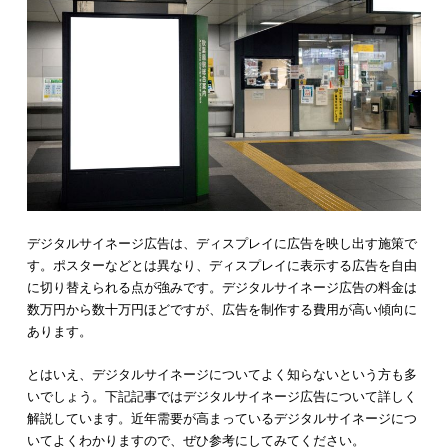
貸し切り広告
貸し切り広告は、電車やバスなどの広告枠を貸し切って広告を
するという施策です。窓ガラスや窓上、ドア横など全ての広告
使えるため、
インパクトの強い宣伝を狙えます
。メディアなど
り上げられれば、より大きな宣伝効果も期待できます。
貸し切り広告は電車バスなどの広告枠を全て使うため、多額の
を支払わなければいけません。交通機関各社で料金に差はあり
が、2週間で1,500万円ほどかかるケースも珍しくありません。
貸し切り広告は料金が高額ですが、インパクトのある宣伝をす
に向いています。そのため、期間限定で利用するなど、
工夫次
大きな広告効果を得られます
。
ボディー広告
ボディー広告は、車内にポスターなどを掲載するのではなく、