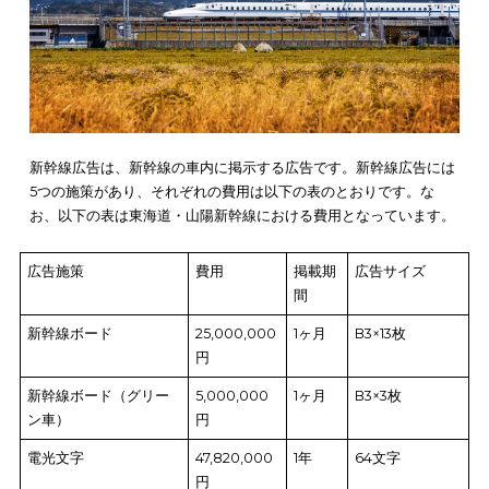
サンプリング
50円
–
1個
タクシー広告は、広告の施策によって費用に差があります。し
し、費用が高いデジタルサイネージの場合、映像以外に音声に
宣伝もできるため、伝えられる情報量が桁違いです。デジタル
ネージは車外への宣伝効果はないため、
広告の目的に適した施
選ぶ
必要があります。
新幹線広告