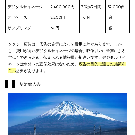
タクシー広告
タクシー広告は、
乗客と周辺の歩行者やドライバーに向けた宣
可能
な広告方法です。タクシー広告には7つの施策があり、それ
れの費用は以下の表のとおりです。
広告施策
費用
掲載期間
台数
窓ステッカー
1,100円
1ヶ月
1台
ボディステッカー
10,000円
1ヶ月
1台
リアウインドウ
5,000円
1ヶ月
1台
ラッピング
35,000円
1ヶ月
1台
デジタルサイネージ
2,400,000円
30秒/7日間
52,00
アドケース
2,200円
1ヶ月
1台