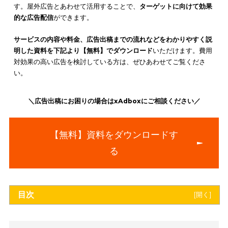
スxAdbox（アドボックス）
を展開しています。
xAdbox（アドボックス）は、
トイレ空間で個室トイレの利用者
訴求力の高い広告配信をおこない、高い宣伝効果を実現
してい
す。屋外広告とあわせて活用することで、
ターゲットに向けて
的な広告配信
ができます。
サービスの内容や料金、広告出稿までの流れなどをわかりやす
明した資料を下記より【無料】でダウンロード
いただけます。
対効果の高い広告を検討している方は、ぜひあわせてご覧くだ
い。
＼広告出稿にお困りの場合はxAdboxにご相談ください／
【無料】資料をダウンロードす
る