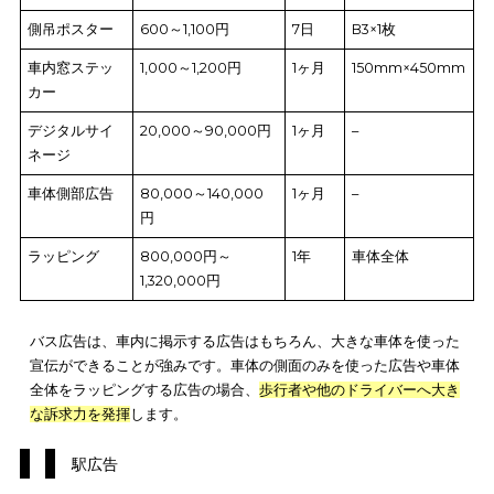
デッキ額面
4,000,000
1ヶ月
A2×10枚
円
おしぼり
31,200,000
1年
40mm×109
円
電光文字やおしぼりなど、
他の交通広告にはない施策
の広告が
ます。しかし、費用が1年間の契約で数千万円というケースもあ
め、新幹線広告に出稿する場合は、
費用対効果を入念に検討
し
ればいけません。
路線バス広告
バス広告は、バスの車内と車体を利用した広告です。バス広告
6つの施策があり、それぞれの費用は以下の表のとおりです。
広告施策
費用
掲載期
広告サイズ