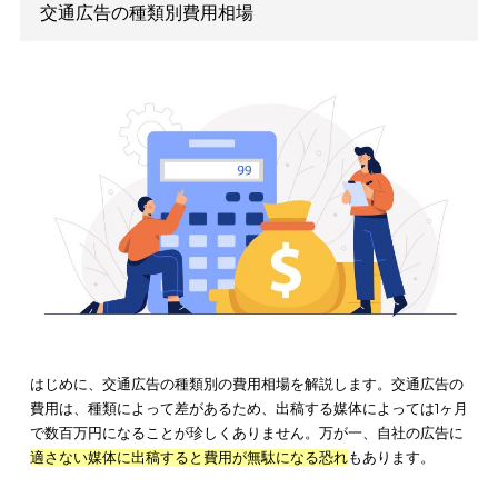
目次
[
開
交通広告の種類別費用相場