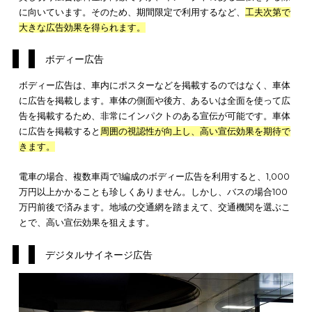
ポスター広告
貸し切り広告
ボディー広告
デジタルサイネージ広告
ポスター広告
ポスター広告は、広告施策の中でも最も一般的な種類で、多く
通機関や施設で目にする施策です。駅や電車に掲載されるポス
広告の多くはB3サイズで、1週間や2週間で区切っているケース
般的です。
ポスター広告の料金は掲載する交通機関や施設によって異なり
が、電車の場合
100万円以上かかることは珍しくありません
。バ
や駅の場合は、もう少し費用を抑えられる傾向にありますが、
まった枚数を掲載すると多額の費用が必要になります。
ポスター広告はとにかく
多くの人に見てもらいたい場合に適し
ます
。