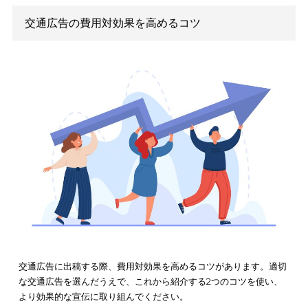
果・目的などを解説！
また
近年では、トイレの個室に設置するデジタルサイネージ広
登場し、商業施設などに導入されています。トイレの個室とい
中しやすい空間に広告を流すことで、印象に残る宣伝が可能で
トイレの個室に設置するデジタルサイネージに広告を配信した
には、
xadbox
がおすすめです。ターゲットに近い利用者に広告
配信し、
効果も検証しやすいため、
効率的な宣伝が可能です。
交通広告で価格差の出る理由