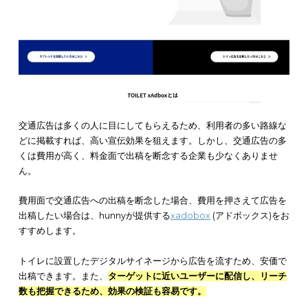
他の広告に埋もれないためには、インパクトのある写真や文言
ち出す必要があります。そのため、交通広告で他社と差別化す
めには、
デザインに工夫が必要
です。
効果が測定しにくい
効果が測定しにくい点も、交通広告のデメリットです。交通広
不特定多数の人が目にします。インターネット広告であれば、
バージョン数やクリック率から広告の効果を測定できます。
しかし、交通広告ではインターネット広告のように容易に効果
定できません。効果を測定したい場合は、
アンケートなどをと
調査する必要があります
。
調査にも手間と費用がかかるため、
く実施することは難しく、交通広告は
効果が分かりにくい
広告
となっています。
審査が厳しい