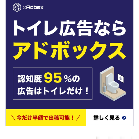
交通広告は多くの人に目にしてもらえるため、利用者の多い路
どに掲載すれば、高い宣伝効果を狙えます。しかし、交通広告
くは費用が高く、料金面で出稿を断念する企業も少なくありま
ん。
費用面で交通広告への出稿を断念した場合、費用を押さえて広
出稿したい場合は、hunnyが提供する
xadobox
(アドボックス)
すすめします。
トイレに設置したデジタルサイネージから広告を流すため、
安
出稿できます
。また、
ターゲットに近いユーザーに配信し、リ