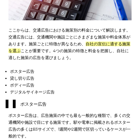
枚
パノラマ
500,000～1,000,000
7日
B0×5
円
ピラー
3,500,000円
7日
B0×3
デジタルサイネー
300,000円～380,000
28日間
–
ジ
円
駅広告は、基本的にポスターを使用した広告の掲載です。掲載
駅や駅構内の掲載場所によって費用が異なり、
利用者が多い駅
高額になる
傾向があります。
近年ではデジタルサイネージによ
告も増えているため、動画を使用した広告を掲載したい場合に
すめです。
交通広告で施策別の料金