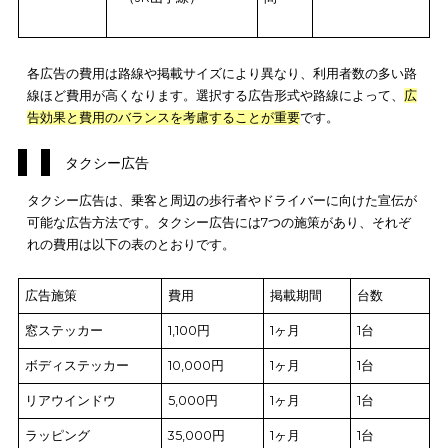
ドア横ポス
6,000,000円
7日間
B3×2枚
ター
（JR東日本首都圏全
線）
ステッカー
9,000,000円
1ヶ月
165mm×20
（JR東日本首都圏全
線）
つり革
1,300,000円
28日
125mm×51m
（JR山手線）
間
各広告の費用は路線や掲載サイズにより異なり、利用者数の多
線ほど費用が高くなります。選択する広告形式や路線によって
告効果と費用のバランスを考慮することが重要
です。