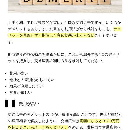
交通広告に出稿する際、
費用対効果を高めるコツ
があります。
な交通広告を選んだうえで、これから紹介する2つのコツを使い
より
効果的な宣伝に取り組んで
ください。
タイアップを上手く利用する
中吊りフリースポットを利用する
タイアップを上手く利用する
タイアップを上手く利用することで、交通広告の費用対効果を
ることができます。タイアップとは、広告掲載と別のサービス
ットで提供される形式です。例えば、広告の掲載とイベントチ
トの販売をセットにすることで、
宣伝とチケット販売が一度に
します。
タイアップの場合、広告の掲載費用とイベントチケットの販売
料などが必要ですが、
効率的な宣伝が期待できます
。
タイアッ
上手く利用し、通常の広告よりも効率的に宣伝効果を上げまし