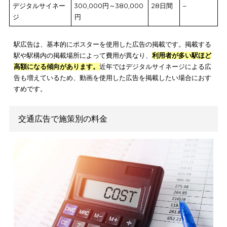
な訴求力を発揮
します。
駅広告
駅広告は、駅の構内に掲示する広告です。
駅広告は施策や等級
用が定められており
、それぞれの費用は以下の表のとおりです
広告施策
費用
掲載期
広告サ
間
ズ
S等級
21,000～84,000円
7日
B0~B2
枚
A等級
19,000～76,000円
7日
B0~B2
枚
B等級
14,000～56,000円
7日
B0~B2
枚
C等級
9,000～36,000円
7日
B0~B2