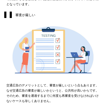
費用が高い
他社との差別化がしにくい
効果が測定しにくい
審査が厳しい
費用が高い
交通広告のデメリットの1つが、費用が高いことです。先ほど種
の費用相場で解説したように、交通広告は
高額になると1,000万
を超えることも珍しくありません
。
そのため、費用面で交通広
の出稿を躊躇することもあるでしょう。
交通広告の施策の1つである、デジタルサイネージであれば、設
所を変えることで費用を抑えられます。例えば、近年商業施設
に設置されているトイレのデジタルサイネージの場合、
交通広
りリーズナブルな価格で出稿可能です。
トイレのデジタルサイネージの中でも、
xadobox
リーズナブル