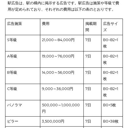
間
窓上ポスター
500～1,200円円
7日
B3×1枚
側吊ポスター
600～1,100円
7日
B3×1枚
車内窓ステッ
1,000～1,200円
1ヶ月
150mm×45
カー
デジタルサイ
20,000～90,000円
1ヶ月
–
ネージ
車体側部広告
80,000～140,000
1ヶ月
–
円
ラッピング
800,000円～
1年
車体全体
1,320,000円
バス広告は、車内に掲示する広告はもちろん、
大きな車体を使
宣伝ができる
ことが強みです。車体の側面のみを使った広告や
全体をラッピングする広告の場合、
歩行者や他のドライバーへ