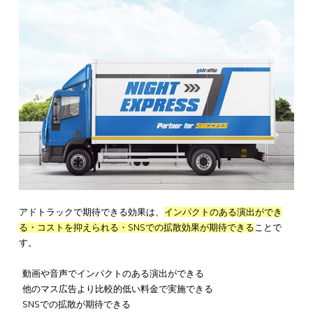
1日からの短期間利用ができるのも、アドトラックの特徴です。
アドトラックは、
自社商品やサービスの認知拡大にも効果を発
ます。
販売間近の宣伝で即効性を求める場合は、1日だけアドトラック
用したいと考えることもあるでしょう。
交通広告や屋外広告では、期間が1週間～2週間と決まっている場
は、1日だけの利用はできません。
その間も費用は発生するので
ストがかかってしまいます
。
その点アドトラックであれば、1日のみの利用も可能です。
アド
ックは、短期間でのアプローチにも適しています
。
アドトラックで期待できる効果