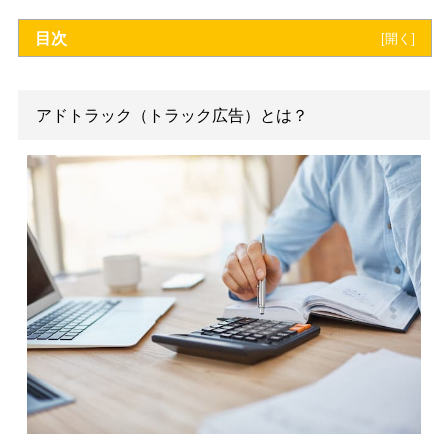
【無料】資料をダウンロードす
る
目次
[
開
アドトラック（トラック広告）とは？