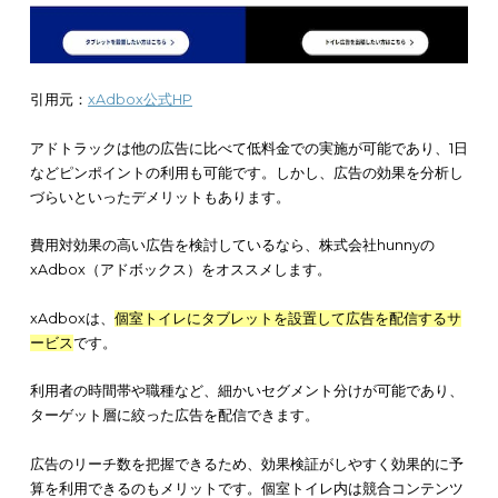
時間帯によっては、通行人の属性が変わることもあります。
デジタルサイネージを活用したアドトラックなら、
複数の広告
信したり、時間帯で切り替えたりも可能
です。
ネガティブに受け取られる可能性もある
アドトラックは、広告の内容によってネガティブに受け取られ
能性があります。
例えば、
ファミリー層が多いエリアでは、成人向けの広告に嫌
を覚える人もいる
でしょう。
私有地なら動画や音声を使用したアドトラックも活用できます
オフィス街や住宅街の近くでは騒音によるクレームの可能性
も
なくてはなりません。
効果的に宣伝するためにも、
エリアの顧客層やニーズを把握し
く必要があります
。