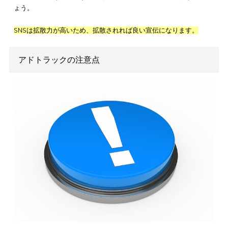
業者によっては、
デザイン審査済証発行手数料・道路使用許可
費用が料金に含まれている場合もあります
。
アドトラックは、広告を設置する以外にも諸費用がかかります
他の広告よりも安く済むので、コストを抑えたいときにオスス
す。
アドトラックの料金相場については下記記事でも詳しく解説し
まので、ぜひあわせて参考にしてみてください。
アドトラックの料金相場や制作費用を解説！費用対効果の高い車
イプはどれ？
SNSでの拡散が期待できる
アドトラックは、SNSでの拡散効果が期待できます。
例えば、アイドルグループがデビューしたり、新曲を発表した