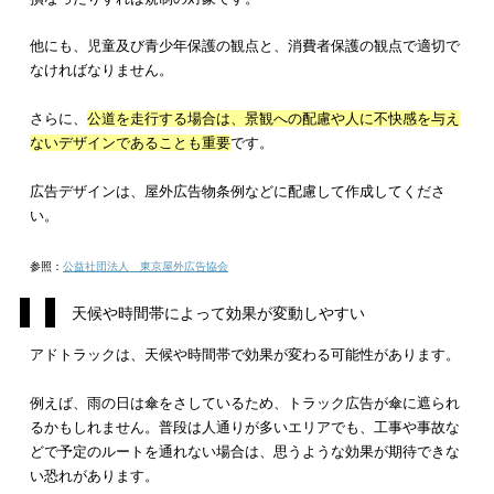
アドトラックを利用する場合は、
内容によって規制の対象にな
れ
があります。さらに、天候や時間による効果の変動や、
人に
ては広告を快く思わない可能性
があることに留意しましょう。
本章では、
アドトラックに関する3つの注意点について詳しく解
します。
屋外広告物条例などの規制を受ける