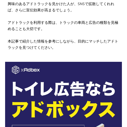
引用元：
xAdbox公式HP
アドトラックは他の広告に比べて低料金での実施が可能であり、
などピンポイントの利用も可能です。しかし、広告の効果を分
づらいといったデメリットもあります。
費用対効果の高い広告を検討しているなら、
株式会社hunnyの
xAdbox（アドボックス）をオススメ
します。
xAdboxは、
個室トイレにタブレットを設置して広告を配信する
ービス
です。
利用者の時間帯や職種など、細かいセグメント分けが可能であ
ターゲット層に絞った広告を配信できます。