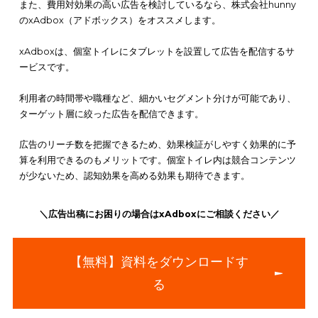
そこで
本記事では、アドトラックがどんな広告なのかについて
します。広告の種類や期待できる効果、注意点も紹介します。
にしてください。
また、費用対効果の高い広告を検討しているなら、
株式会社hun
のxAdbox（アドボックス）をオススメ
します。
xAdboxは、
個室トイレにタブレットを設置して広告を配信する
ービス
です。
利用者の時間帯や職種など、細かいセグメント分けが可能であ
ターゲット層に絞った広告を配信できます。
広告のリーチ数を把握できるため、効果検証がしやすく効果的
算を利用できるのもメリットです。個室トイレ内は競合コンテ
が少ないため、認知効果を高める効果も期待できます。
＼広告出稿にお困りの場合はxAdboxにご相談ください／