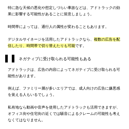
天候や時間帯によって効果が変動しやすい
ネガティブに受け取られる可能性もある
屋外広告物条例などの規制を受ける
アドトラックはインパクトがある反面、屋外広告物条例に違反
可能性があるので注意が必要です。
屋外広告の中でもトラックは移動するため、多くの人の目に触
す。
宣伝のためでも、
広告の内容が公序良俗に反したり、基本的人
損なったりすれば規制の対象
です。
他にも、児童及び青少年保護の観点と、消費者保護の観点で適
なければなりません。
さらに、
公道を走行する場合は、景観への配慮や人に不快感を
ないデザインであることも重要
です。