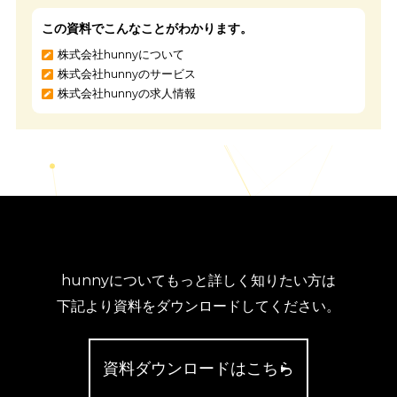
エリアを限定すれば、ターゲットを絞った訴求も可能です。
ト
クが移動することでインパクトもあり、私有地では動画配信も
です。
興味のあるアドトラックを見かけた人が、SNSで拡散してくれれ
ば、さらに宣伝効果が高まるでしょう。
アドトラックを利用する際は、トラックの車両と広告の種類を
めることも大切です。
本記事で紹介した情報を参考にしながら、目的にマッチしたア
ラックを見つけてください。