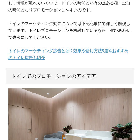
また、平日の朝夕はサラリーマンが多く、休日や日中は家族連
幅広い世代の方がトイレを使うことを想定します。すると、
デ
ルサイネージでスポット的にその時間帯に合う広告を展開する
ができるのです。また、映画館や病院といったトイレも目的が
なので、プロモーションしやすいといえます。
プロモーションが認知されやすい
トイレ内でプロモーションすれば、ほぼ
100%に近い確立で接触
ることができます。
例えば、女性トイレでは鏡を見る人が多い
で、そこでプロモーションすれば認知されることは間違いあり
ん。また、個室ならトイレットペーパーホルダー付近を必ず視
るので有効です。
そこへ
ターゲットを絞って狙ったプロモーション
をうちだせば
人々は嫌でも目に入り脳裏に刻み込まれるのです。近年、トイ
ロモーションのビジネスが急速に発展したのは、このような
強
な認知力がトイレにはある
と広まっているからです。