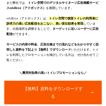
さらに、実際にトイレでのプロモーションを行って成功した事
いくつか紹介していますので、ぜひ活用してください。
また弊社では、
トイレ空間でのデジタルサイネージ広告掲載サ
スxAdbox（アドボックス）
を展開しています。
xAdbox（アドボックス）は、
トイレ空間で個室トイレの利用者
訴求力の高い広告配信をおこない、高い宣伝効果を実現
してい
す。出稿場所を調整することで、
ターゲットに近いユーザーに
配信
ができます。
サービスの内容や料金、広告出稿までの流れなどをわかりやす
明した資料を下記より【無料】でダウンロード
いただけます。
レを利用したプロモーションを検討している方は、ぜひ合わせ
覧ください。
＼費用対効果の高いトイレプロモーションなら／