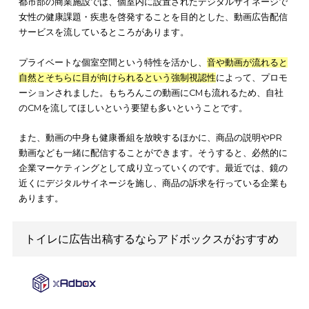
渋谷区の17か所のトイレは、世界的に有名な建築家やクリエイテ
ブディレクターがデザインした公共トイレが設置されています
た、デザインだけではなくドアの開閉を人の声で行ったり、腸
性化させる音楽を流したりするなど、新しいプロモーションが
されているのです。
このプロジェクトを行うことによって、渋谷区の
街のイメージ
わるくらいトイレ空間が重要
だということがわかります。外国
多く来日することもあるので、新しい形のおもてなしをトイレ
モーションで行っているのです。
②ヘップファイブのトイレで生理用品を無料配布
赤い観覧車があるファッションビルとして有名な大阪にあるヘ
ファイブには、女性用のトイレに生理用品を無料で配布するこ
できる器械が個室に設置してあります。専用アプリをダウンロ
して使うシステムですが、今では全国18都道府県で使えるよう
っています。