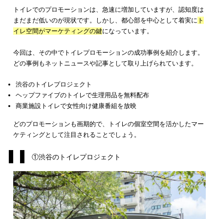
ことで、集客に効果的です。イベントプロモーションについて
記記事にて詳しく解説していますので、ぜひあわせて参考にし
ださい。
イベントプロモーションとは？メリットやデメリット、PR効果
高めるポイントも3つ解説！
サンプリングの提供
トイレ内でサンプリングの提供を行うとするなら、
鏡が設置し
る場所の近くが一番人目
につきます。
人間は、無料で何かをも
ることに快感を得ます。それが今ちょうど必要であれば、快感
ろか感謝する気持ちになるでしょう。
大手のコンビニエンストアでは、トイレに誰もが無料で使える
用品を設置しました。また、専用アプリを使えば連動した機械
置してあるトイレで生理用品を無料で使えるというサービスも
ほどです。