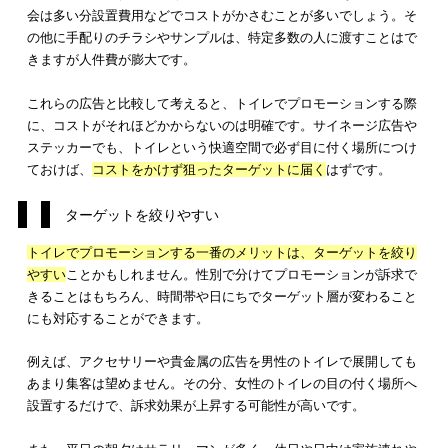
ひとつずつ立ち止まって見ることは稀でしょう。よほどその広
興味がない限り、じっくりと見ないはずです。
その点、
トイレだと平均98秒滞在しているという調査結果
が出
ます。ということは、興味のない広告もトイレという閉鎖的空
ら、どうしても目に入ってしまうのです。このように、トイレ
はプロモーションを打ち出すことによって、
新たな顧客獲得へ
ジネス
につながっていきます。
低コストで宣伝が可能
トイレでのプロモーションとして、一番気になるのがコストが
くらいかかるかということではないでしょうか。まず、雑誌広
TVCMと比較してみます。雑誌やTVは年齢層問わず目に留まる
が多いですが、その分コストがかかります。
次にOOH広告（屋外広告）も雑誌やTVCM同様、色々な人が見
会は多い分設置費用などでコストがかさむことが多いでしょう
の他に手配りのチラシやサンプルは、特定多数の人に渡すこと