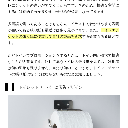
液晶画面に情報を発信するデジタルサイネージは、急速に発展
きました。今では、オシャレな商業施設には必ずといっていい
ど、デジタルサイネージが設置してあります。トイレに関して
ば、個室のトイレットペーパーがある場所に設置していること
いです。
デジタルサイネージの最大の特徴は、時間や日にち、利用者に
せて情報を変化させることができることです。このようにター
トを明確にできるおかげで、
無意識に情報として捉えていたこ
意識して脳に伝わり記憶として残る役割
を担ってます。
また、個室というプライベートな空間を利用し、
センシティブ
ど有益な情報
なども流すことができるのです。利用者にとって
効な時間となり、鮮明に記憶することになるでしょう。