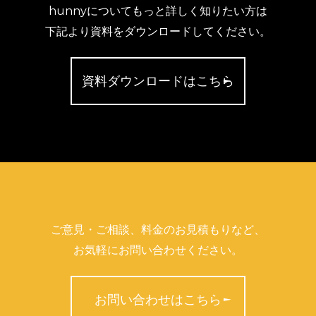
トイレのプロモーション効果は、
他の人には見えないプライベ
空間を最大限利用
したマーケティングです。
個室の中では何を
いるか分からないということはなくなり、将来誰もがデジタル
ネージで広告を見ているという習慣が根付くかもしれません。
しかし、デジタルサイネージは一部の企業が実施しているだけ
浸透するには時間がかかるでしょう。トイレに設置するデジタ
イネージに関しては成長過程ということもあり、ありとあらゆ
野が介入してくることは間違いありません。
それらの企業の中から一歩さき行くためにも、
xAdboxという
ビスを運営している株式会社hunny
に託してみませんか。トイ
ロモーションのノウハウや広告運営に関して迅速に対応致しま
ぜひ、お気軽にご相談ください。