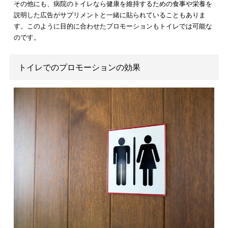
利用目的に合わせた空間演出機能
昔からトイレの個室の壁に貼ってあるチラシは、その
お店でし
りえない情報を提供したり、その人にとって有益なアドバイス
えてくれたり
してくれます。
例えば、お店に入った利用者はトイレに入ったことによってお
情報を収集します。その情報を有効に使うかは利用者次第です
店側はお得な情報を利用者に与えたことによって購買活動を行
とができたのです。これは、
トイレに入った人もお店も双方が
ス
になります。
その他にも、病院のトイレなら健康を維持するための食事や栄
説明した広告がサプリメントと一緒に貼られていることもあり
す。このように目的に合わせたプロモーションもトイレでは可
のです。
トイレでのプロモーションの効果