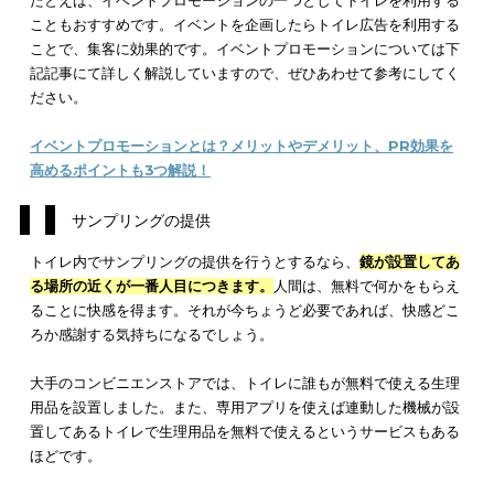
かなり斬新なアイデアとして、トイレットペーパーに広告デザ
を印刷した企業があります。もちろん、
使用しても色移りなど
ない特殊な技法
を使って広告をトイレットペーパーに映し出し
るのです。
以前、JR東日本駅構内の女性用トイレで企業が行いました。内
は、トイレットペーパーに広告を印刷したり鏡に広告を貼った
て、一定期間トイレをジャックしたという事例です。その他、
レットペーパーはノベルティや景品でも使われることが多く、
レットペーパーに直接印刷するというインパクトを利用してマ
ティングをする企業が増えてきたのです。
トイレットペーパーは、水に流して終わりというイメージがあ
す。しかし、
後には残らないけれど、記憶には残る
プロモーシ
としては、かなり有益です。少しコストはかかりますが、即効
あるアイデアとはいえます。