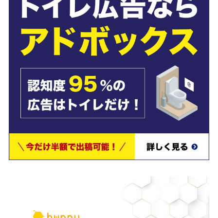
配信先までデータをもとに提案を行っています。
ただ配信を提供するだけではなく、
企業ビジネスを最大化させ
めのサービス
も提供しているので、初めて導入する時にも安心
す。
サービスの内容や料金、広告出稿までの流れなどをわかりやす
明した資料を下記より【無料】でダウンロード
いただけます。
レを利用したプロモーションを検討している方は、ぜひ合わせ
覧ください。
＼費用対効果の高いトイレプロモーションなら／
【無料】資料をダウンロードす
る