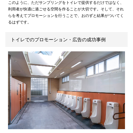
POPやポスターの設置
POPやポスターは、一番簡単にプロモーションできる手段のひ
です。
低コストで気軽に貼る
こともできるでしょう。しかし、
だけでは他の企業との差別化が計れないことや、プロモーショ
しても面白みに欠けます。
そこで、POPやポスターの設置場所や設置方法で工夫をするこ
大切になってきます。
個室ならドアを開ける真正面、レストル
なら鏡の横
が一番利用者にとって目につきやすい場所です。
それらを加味して情報を発信することによって、利用者の目に
り興味をもってもらうことができるのではないでしょうか。ま
他のアイデアも交えてPOPやポスターを貼りだせば、さらに効
に情報を発信することができます。
たとえば、イベントプロモーションの一つとしてトイレを利用
こともおすすめです。イベントを企画したらトイレ広告を利用