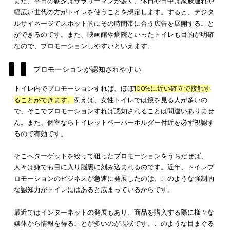
きますが
人件費が膨大
です。
これらの広告と比較して考えると、トイレでプロモーションす
に、コストがそれほどかからないのは明確です。サイネージ広
ステッカーでも、トイレという快適空間で必ず目に付く場所に
ておけば、
コストをかけず狙ったターゲットに届く
はずです。
ターゲットを絞りやすい
トイレでプロモーションする一番のメリットは、ターゲットを
やすい
ことかもしれません。性別で分けてプロモーションが訴
きることはもちろん、時間帯や日にちでターゲット層が変わる
にも対応することができます。
例えば、アクセサリーや貴金属の広告を男性のトイレで展開し
あまり集客は望めません。その分、女性のトイレの目の付く場
設置するだけで、訴求効果が上昇する可能性が高いです。