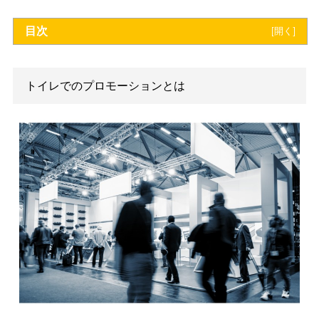
【無料】資料をダウンロードす
る
目次
[
開
トイレでのプロモーションとは