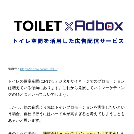
少し前までは小さいお店や居酒屋などで、女性トイレの鏡の前
棒やコットンが置いていたこともありました。コロナになり、
ようなサービスは激減しましたが、人に見られず個室で生理用
使うことができるのは、女性にとってはとても嬉しいことです
ただ、サンプリングはとてもコストがかかります。しかし、こ
業では
デジタルサイネージの広告配信で収益を得て
生理用品の
プリングを行っています。こうした企業努力でのプロモーショ
は、
利用者と企業にとってお互いの相乗効果
になるでしょう。
参考：https://www.hepfive.jp/公式HP
③商業施設トイレで女性向け健康番組を放映