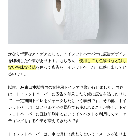
トイレのサイネージ広告については下記記事にて解説していま
出稿するメリットも詳しくわかりますので、ぜひ参考にしてく
い。
トイレサイネージ広告とは？出稿する3大メリットとその効果を
説
トイレエチケットの張り紙
トイレを清潔で快適な空間を維持するために、トイレエチケッ
張り紙は重要です。なぜなら、多くの海外旅行客が訪れた際、
レエチケットの違いがでてくるからです。そのため、快適な空
するには端的で分かりやすい張り紙が必要になってきます。
多国語で書いてあることはもちろん、イラストでわかりやすく
が書いてある張り紙も最近では多く見かけます。また、
トイレ
ケットの張り紙に便乗して自社の製品を訴求
する企業もあるほ
す。