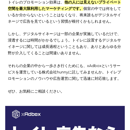
引用元：
https://xadbox.com/公式HP
トイレの個室空間におけるデジタルサイネージでのプロモーシ
は増えている傾向にあります。これから発展していくマーケテ
グのひとつといってよいでしょう。
しかし、他の企業より先にトイレプロモーションを実施したい
う場合、自社で行うにはハードルが高すぎると考えてしまうこ
あるかと思います。
そのような場合は、
株式会社hunnyの「xAdbox」をおすすめ
し
す。
xAdbox(アドボックス)
とは、トイレ利用者に動画広告を配信す
サービスです。また、配信を広告主様に選ぶだけではなく、適