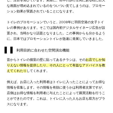
なりの賑わいをみせているのです。
トイレを広告媒体にする取り組み
トイレを広告媒体にする取り組みは、昔から存在していました
ぜなら、トイレの個室のドアに貼ってあるチラシも、
お店の購
欲を高めるための取り組み
だからです。何気なくトイレで目に
っていたチラシは、実はお店が考えた戦略だったのです。
それが今は、
液晶画面に広告を流すデジタルサイネージ広告
が
し、注目を浴びています。実際に、街中の歩行空間にある柱に
な画面が埋め込まれているのをついつい見てしまうのは、プロ
ション効果が実践されていることになります。
トイレのプロモーションでいうと、2008年に羽田空港の女子ト
レの事例があります。そこでは国内初デジタルサイネージ広告
置され、当時かなり話題となりました。この事例からも分かる
に、日本ではプロモーショントイレが急速に発展していきまし